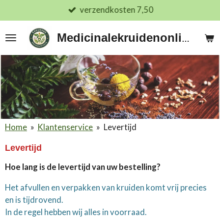
verzendkosten 7,50
Ga
direct
naar
Medicinalekruidenonline.nl
de
hoofdinhoud
Home
»
Klantenservice
»
Levertijd
Levertijd
Hoe lang is de levertijd van uw bestelling?
Het afvullen en verpakken van kruiden komt vrij precies
en is tijdrovend.
In de regel hebben wij alles in voorraad.