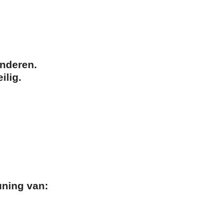
inderen.
ilig.
uning van: