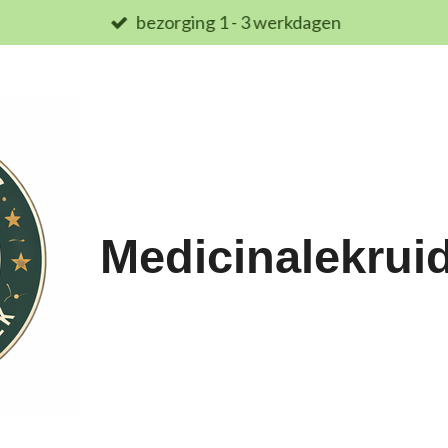
bezorging 1 - 3 werkdagen
Medicinalekrui