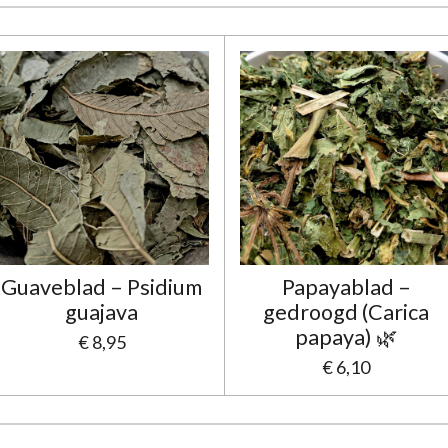
Guaveblad – Psidium
Papayablad –
guajava
gedroogd (Carica
papaya) 🌿
€ 8,95
€ 6,10