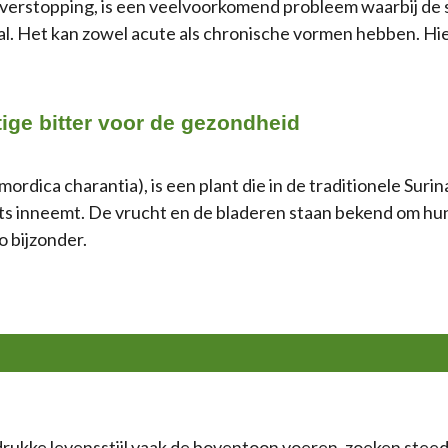
f verstopping, is een veelvoorkomend probleem waarbij de
maal. Het kan zowel acute als chronische vormen hebben. Hie
ige bitter voor de gezondheid
rdica charantia), is een plant die in de traditionele Suri
s inneemt. De vrucht en de bladeren staan bekend om hun s
o bijzonder.
drukke levensstijl vaak de boventoon voeren, zoeken stee