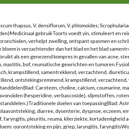
scum thapsus, V. densiflorum, V. phlomoides; Scrophularia
lden)Medicinaal gebruikToorts voedt yin, stimuleert en rei
 bronchiolen, verhelpt zwelling, ontspant spasmen en schri
e bloem is verzachtender dan het blad en het blad sament
bruikt als een genezend kompres in gevallen van acne, ste
, mastitis, bof, reumatische gewrichten en tumoren.Fysiolo
isch, krampstillend, samentrekkend, verzachtend, diuretic
stillend, ontstekingsremmend, krampstillend, verzachtend
nddelenBlad: Caroteen, choline, calcium, coumarine, mag
lavonoïden (hesperidine, verbascoside), slijmstoffen, rot
estanddelen.)Traditionele doelen van toepassingBlad: Astma
blaasontsteking, diarree, dysenterie, dyspnoe, eczeem, emf
f, faryngitis, pleuritis, reuma, klierziekte, kortademigheid a
em: oorontsteking en pijn, griep, laryngitis, faryngitisW