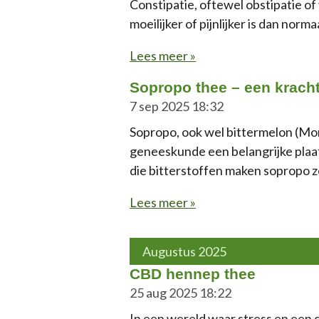
Constipatie, oftewel obstipatie o
moeilijker of pijnlijker is dan nor
Lees meer »
Sopropo thee – een kracht
7 sep 2025
18:32
Sopropo, ook wel bittermelon (Momo
geneeskunde een belangrijke plaat
die bitterstoffen maken sopropo z
Lees meer »
Augustus 2025
CBD hennep thee
25 aug 2025
18:22
In een wereld waar stress en een 