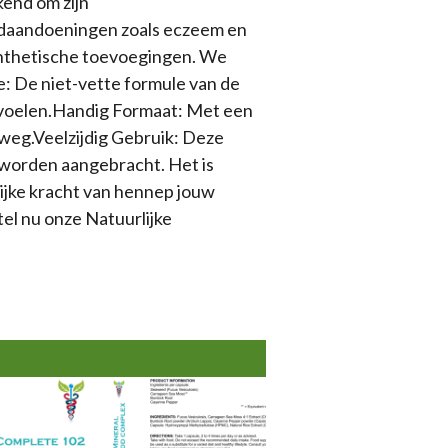
kend om zijn
uidaandoeningen zoals eczeem en
synthetische toevoegingen. We
ie: De niet-vette formule van de
te voelen.Handig Formaat: Met een
rweg.Veelzijdig Gebruik: Deze
m worden aangebracht. Het is
lijke kracht van hennep jouw
tel nu onze Natuurlijke