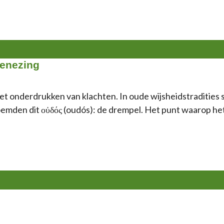
genezing
et onderdrukken van klachten. In oude wijsheidstradities st
den dit οὐδός (oudós): de drempel. Het punt waarop het l