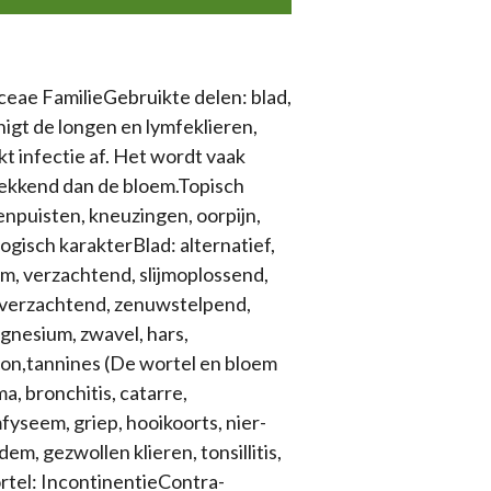
ceae FamilieGebruikte delen: blad,
nigt de longen en lymfeklieren,
kt infectie af. Het wordt vaak
rekkend dan de bloem.Topisch
enpuisten, kneuzingen, oorpijn,
gisch karakterBlad: alternatief,
um, verzachtend, slijmoplossend,
, verzachtend, zenuwstelpend,
nesium, zwavel, hars,
enon,tannines (De wortel en bloem
, bronchitis, catarre,
yseem, griep, hooikoorts, nier-
dem, gezwollen klieren, tonsillitis,
ortel: IncontinentieContra-