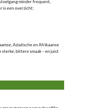
 stoelgang minder frequent,
r is een overzicht:
naamse, Aziatische en Afrikaanse
terke, bittere smaak – en juist
ds meer mensen naar natuurlijke