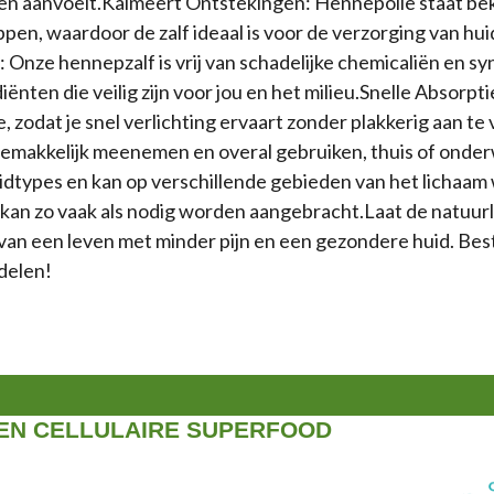
t en aanvoelt.Kalmeert Ontstekingen: Hennepolie staat be
n, waardoor de zalf ideaal is voor de verzorging van h
n: Onze hennepzalf is vrij van schadelijke chemicaliën en 
iënten die veilig zijn voor jou en het milieu.Snelle Absorpt
ie, zodat je snel verlichting ervaart zonder plakkerig aan 
f gemakkelijk meenemen en overal gebruiken, thuis of onde
huidtypes en kan op verschillende gebieden van het lichaa
n kan zo vaak als nodig worden aangebracht.Laat de natuur
 van een leven met minder pijn en een gezondere huid. Bes
delen!
EN CELLULAIRE SUPERFOOD