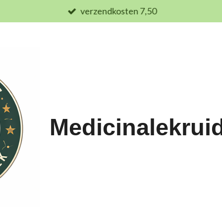
verzendkosten 7,50
Medicinalekrui