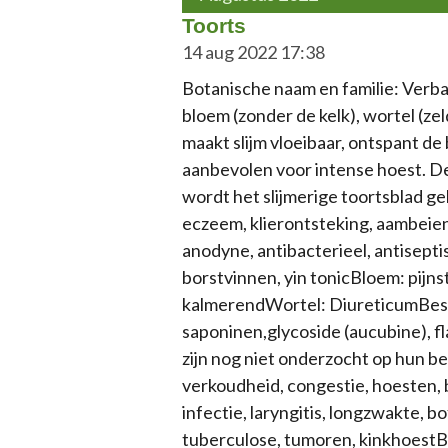
Toorts
14 aug 2022
17:38
Botanische naam en familie: Verba
bloem (zonder de kelk), wortel (ze
maakt slijm vloeibaar, ontspant de
aanbevolen voor intense hoest. D
wordt het slijmerige toortsblad ge
eczeem, klierontsteking, aambeien
anodyne, antibacterieel, antisept
borstvinnen, yin tonicBloem: pijn
kalmerendWortel: DiureticumBesta
saponinen,glycoside (aucubine), f
zijn nog niet onderzocht op hun b
verkoudheid, congestie, hoesten, 
infectie, laryngitis, longzwakte, bo
tuberculose, tumoren, kinkhoestBlo