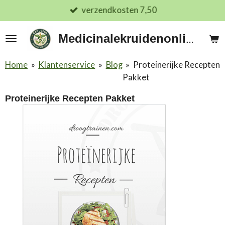
verzendkosten 7,50
Ga
direct
naar
Medicinalekruidenonline.nl
de
hoofdinhoud
Home
»
Klantenservice
»
Blog
»
Proteinerijke Recepten
Pakket
Proteinerijke Recepten Pakket