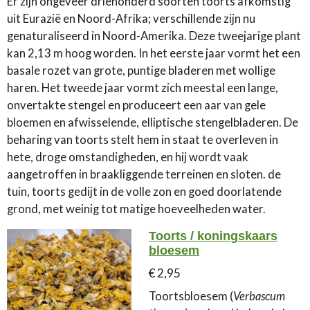
Er zijn ongeveer driehonderd soorten toorts afkomstig
uit Eurazië en Noord-Afrika; verschillende zijn nu
genaturaliseerd in Noord-Amerika. Deze tweejarige plant
kan 2,13 m hoog worden. In het eerste jaar vormt het een
basale rozet van grote, puntige bladeren met wollige
haren. Het tweede jaar vormt zich meestal een lange,
onvertakte stengel en produceert een aar van gele
bloemen en afwisselende, elliptische stengelbladeren. De
beharing van toorts stelt hem in staat te overleven in
hete, droge omstandigheden, en hij wordt vaak
aangetroffen in braakliggende terreinen en sloten. de
tuin, toorts gedijt in de volle zon en goed doorlatende
grond, met weinig tot matige hoeveelheden water.
Toorts / koningskaars
bloesem
€ 2,95
Toortsbloesem (
Verbascum