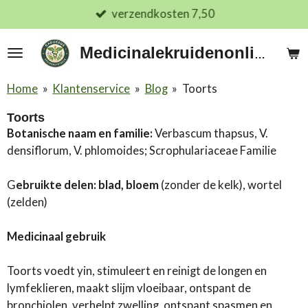
verzendkosten 7,50
Ga
direct
naar
Medicinalekruidenonline.nl
de
hoofdinhoud
Home
»
Klantenservice
»
Blog
»
Toorts
Toorts
Botanische naam en familie:
Verbascum thapsus, V.
densiflorum, V. phlomoides; Scrophulariaceae Familie
G
ebruikte delen: blad, bloem
(zonder de kelk), wortel
(zelden)
Medicinaal gebruik
Toorts voedt yin, stimuleert en reinigt de longen en
lymfeklieren, maakt slijm vloeibaar, ontspant de
bronchiolen, verhelpt zwelling, ontspant spasmen en