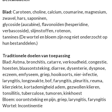
Blad:
Caroteen, choline, calcium, coumarine, magnesium,
zwavel, hars, saponinen,
glycoside (aucubine), flavonoïden (hesperidine,
verbascoside), slijmstoffen, rotenon,
tannines (De wortel en bloem zijn nog niet onderzocht op
hun bestanddelen.)
Traditionele doelen van toepassing
Blad: Astma, bronchitis, catarre, verkoudheid, congestie,
hoesten, blaasontsteking, diarree, dysenterie, dyspnoe,
eczeem, emfyseem, griep, hooikoorts, nier-infectie,
laryngitis, longzwakte, bof, faryngitis, pleuritis, reuma,
klierziekte, kortademigheid adem, gezwollen klieren,
tonsillitis, tuberculose, tumoren, kinkhoest
Bloem: oorontsteking en pijn, griep, laryngitis, faryngitis
Wortel: Incontinentie