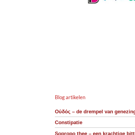
Blog artikelen
Οὐδός – de drempel van genezin
Constipatie
Sopropo thee – een krachtige bit