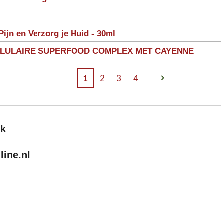
Pijn en Verzorg je Huid - 30ml
LLULAIRE SUPERFOOD COMPLEX MET CAYENNE
1
2
3
4
ek
ine.nl