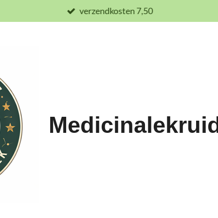
verzendkosten 7,50
Medicinalekrui