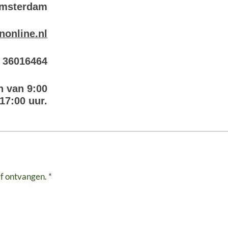
Amsterdam
nonline.nl
6 36016464
n van 9:00
 17:00 uur.
ef ontvangen. *