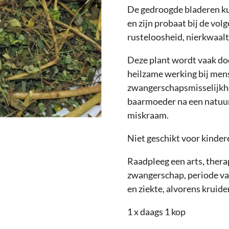
De gedroogde bladeren k
en zijn probaat bij de vo
rusteloosheid, nierkwaaltj
Deze plant wordt vaak do
heilzame werking bij men
zwangerschapsmisselijkhe
baarmoeder na een natuurl
miskraam.
Niet geschikt voor kinder
Raadpleeg een arts, thera
zwangerschap, periode va
en ziekte, alvorens kruide
1 x daags 1 kop