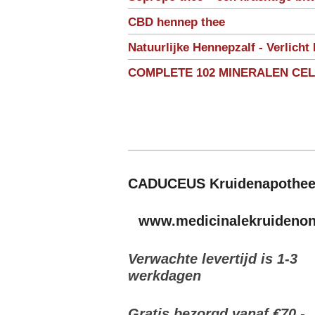
CBD hennep thee
Natuurlijke Hennepzalf - Verlicht 
COMPLETE 102 MINERALEN CE
CADUCEUS Kruidenapothe
www.medicinalekruidenonl
Verwachte levertijd is 1-3
werkdagen
Gratis bezorgd vanaf €70,-
.