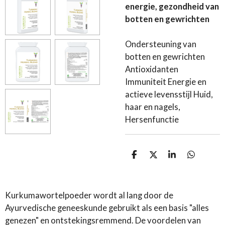
energie, gezondheid van
botten en gewrichten
Ondersteuning van
botten en gewrichten
Antioxidanten
Immuniteit Energie en
actieve levensstijl Huid,
haar en nagels,
Hersenfunctie
D
D
S
D
e
e
h
e
l
e
a
l
e
l
r
e
n
e
n
Kurkumawortelpoeder wordt al lang door de
Ayurvedische geneeskunde gebruikt als een basis "alles
genezen" en ontstekingsremmend. De voordelen van