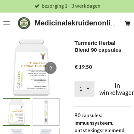
bezorging 1 - 3 werkdagen
Ga
direct
naar
Medicinalekruidenonline.nl
de
hoofdinhoud
Turmeric Herbal
Blend 90 capsules
€ 19,50
In
winkelwage
90 capsules:
immuunsysteem,
ontstekingsremmend,