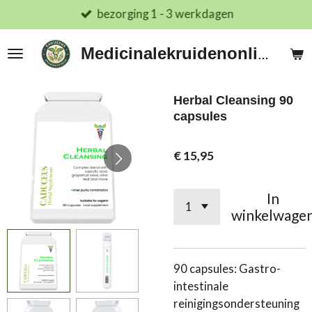
bezorging 1 - 3 werkdagen
Ga
direct
naar
Medicinalekruidenonline.nl
de
hoofdinhoud
Herbal Cleansing 90
capsules
€ 15,95
In
winkelwage
90 capsules: Gastro-
intestinale
reinigingsondersteuning