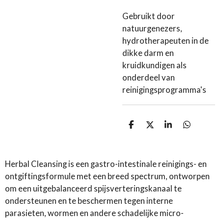
Gebruikt door
natuurgenezers,
hydrotherapeuten in de
dikke darm en
kruidkundigen als
onderdeel van
reinigingsprogramma's
D
D
S
D
e
e
h
e
l
e
a
l
e
l
r
e
n
e
n
Herbal Cleansing is een gastro-intestinale reinigings- en
ontgiftingsformule met een breed spectrum, ontworpen
om een uitgebalanceerd spijsverteringskanaal te
ondersteunen en te beschermen tegen interne
parasieten, wormen en andere schadelijke micro-