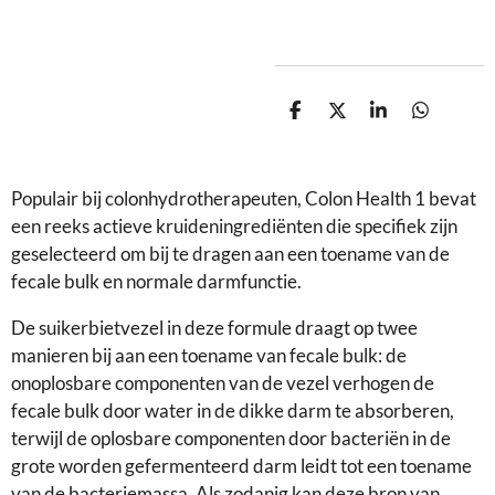
D
D
S
D
e
e
h
e
l
e
a
l
e
l
r
e
n
e
n
Populair bij colonhydrotherapeuten, Colon Health 1 bevat
een reeks actieve kruideningrediënten die specifiek zijn
geselecteerd om bij te dragen aan een toename van de
fecale bulk en normale darmfunctie.
De suikerbietvezel in deze formule draagt ​​op twee
manieren bij aan een toename van fecale bulk: de
onoplosbare componenten van de vezel verhogen de
fecale bulk door water in de dikke darm te absorberen,
terwijl de oplosbare componenten door bacteriën in de
grote worden gefermenteerd darm leidt tot een toename
van de bacteriemassa. Als zodanig kan deze bron van