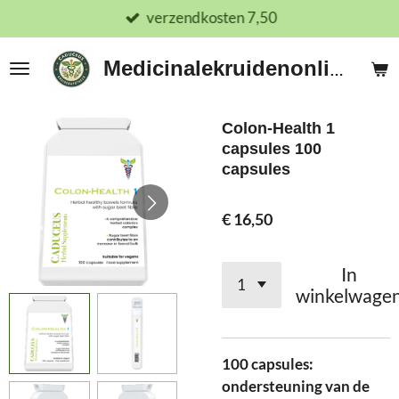
verzendkosten 7,50
Ga
direct
naar
Medicinalekruidenonline.nl
de
hoofdinhoud
Colon-Health 1
capsules 100
capsules
€ 16,50
In
winkelwage
100 capsules:
ondersteuning van de