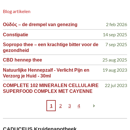
Blog artikelen
2 feb 2026
Οὐδός – de drempel van genezing
14 sep 2025
Constipatie
7 sep 2025
Sopropo thee – een krachtige bitter voor de
gezondheid
25 aug 2025
CBD hennep thee
19 aug 2023
Natuurlijke Hennepzalf - Verlicht Pijn en
Verzorg je Huid - 30ml
22 jul 2023
COMPLETE 102 MINERALEN CELLULAIRE
SUPERFOOD COMPLEX MET CAYENNE
1
2
3
4
CADUCEUS Kruidenapotheek