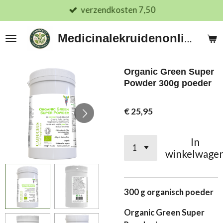
verzendkosten 7,50
Ga
direct
naar
Medicinalekruidenonline.nl
de
hoofdinhoud
Organic Green Super
Powder 300g poeder
€ 25,95
In
winkelwage
300 g organisch poeder
Organic Green Super