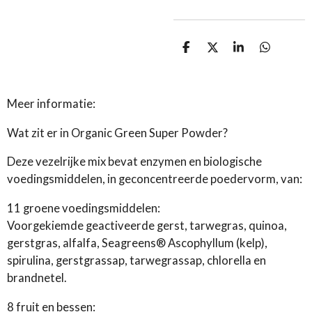
D
D
S
D
e
e
h
e
l
e
a
l
e
l
r
e
n
e
n
Meer informatie:
Wat zit er in Organic Green Super Powder?
Deze vezelrijke mix bevat enzymen en biologische
voedingsmiddelen, in geconcentreerde poedervorm, van:
11 groene voedingsmiddelen:
Voorgekiemde geactiveerde gerst, tarwegras, quinoa,
gerstgras, alfalfa, Seagreens® Ascophyllum (kelp),
spirulina, gerstgrassap, tarwegrassap, chlorella en
brandnetel.
8 fruit en bessen: