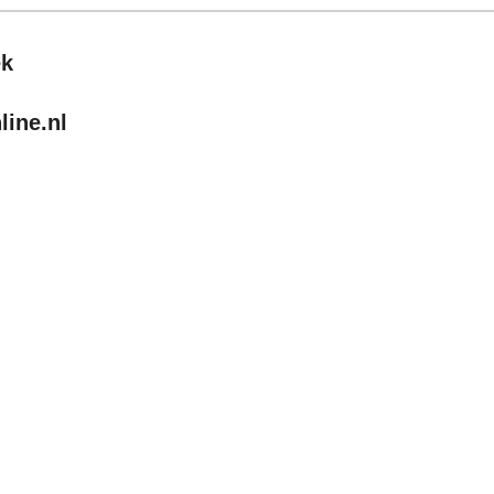
ek
ine.nl