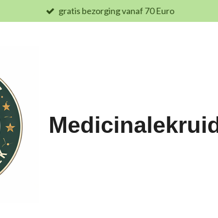
gratis bezorging vanaf 70 Euro
Medicinalekrui