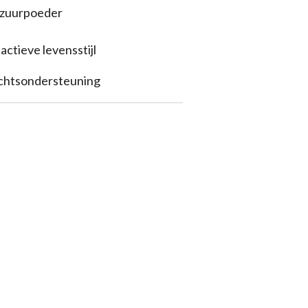
ozuurpoeder
actieve levensstijl
ichtsondersteuning