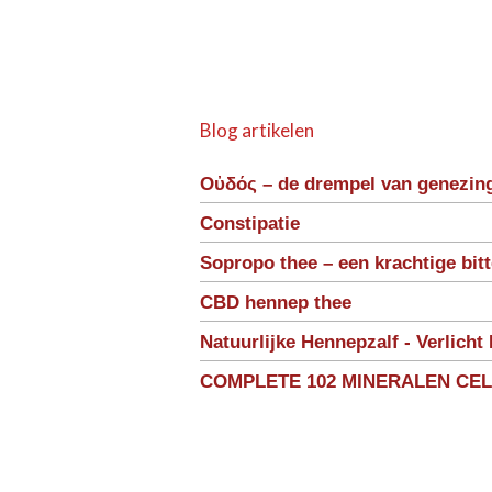
Blog artikelen
Οὐδός – de drempel van genezin
Constipatie
Sopropo thee – een krachtige bit
CBD hennep thee
Natuurlijke Hennepzalf - Verlicht 
COMPLETE 102 MINERALEN CE