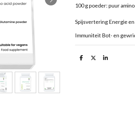
100 g poeder: puur amin
Spijsvertering Energie en 
Immuniteit Bot- en gewr
D
D
S
e
e
h
l
e
a
e
l
r
n
e