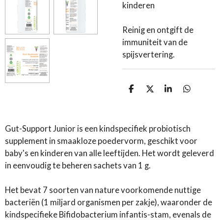
kinderen
Reinig en ontgift de
immuniteit van de
spijsvertering.
D
D
S
D
e
e
h
e
l
e
a
l
e
l
r
e
n
e
n
Gut-Support Junior is een kindspecifiek probiotisch
supplement in smaakloze poedervorm, geschikt voor
baby's en kinderen van alle leeftijden. Het wordt geleverd
in eenvoudig te beheren sachets van 1 g.
Het bevat 7 soorten van nature voorkomende nuttige
bacteriën (1 miljard organismen per zakje), waaronder de
kindspecifieke Bifidobacterium infantis-stam, evenals de