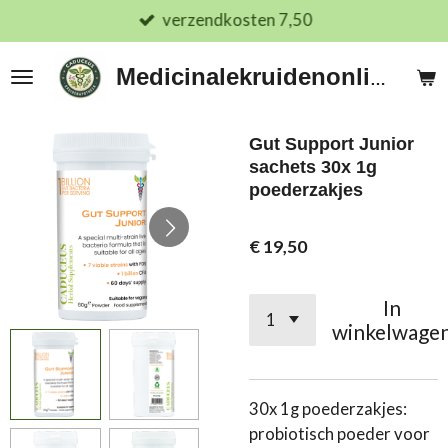
verzendkosten 7,50
Ga
direct
naar
Medicinalekruidenonline.nl
de
hoofdinhoud
Gut Support Junior
sachets 30x 1g
poederzakjes
€ 19,50
In
winkelwage
30x 1g poederzakjes:
probiotisch poeder voor