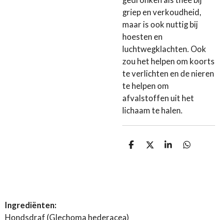
gedronken als thee bij
griep en verkoudheid,
maar is ook nuttig bij
hoesten en
luchtwegklachten. Ook
zou het helpen om koorts
te verlichten en de nieren
te helpen om
afvalstoffen uit het
lichaam te halen.
D
D
S
D
e
e
h
e
l
e
a
l
e
l
r
e
n
e
n
Ingrediënten:
Hondsdraf (Glechoma hederacea)