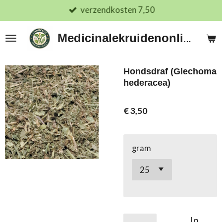
verzendkosten 7,50
Ga
direct
naar
Medicinalekruidenonline.nl
de
hoofdinhoud
Hondsdraf (Glechoma
hederacea)
€ 3,50
gram
In