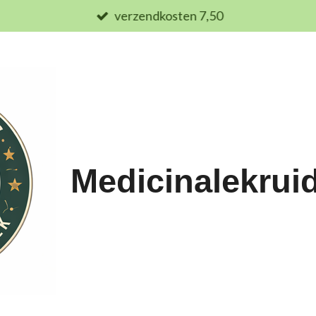
verzendkosten 7,50
Medicinalekrui