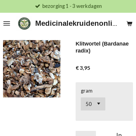
bezorging 1 - 3 werkdagen
Ga
direct
naar
Medicinalekruidenonline.nl
de
hoofdinhoud
Klitwortel (Bardanae
radix)
€ 3,95
gram
In