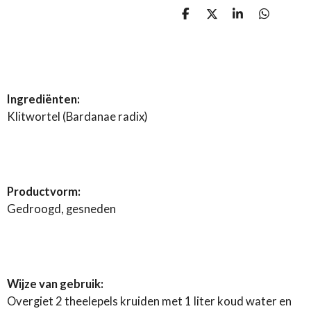
D
D
S
D
e
e
h
e
l
e
a
l
e
l
r
e
n
e
n
Ingrediënten:
Klitwortel (Bardanae radix)
Productvorm:
Gedroogd, gesneden
Wijze van gebruik:
Overgiet 2 theelepels kruiden met 1 liter koud water en