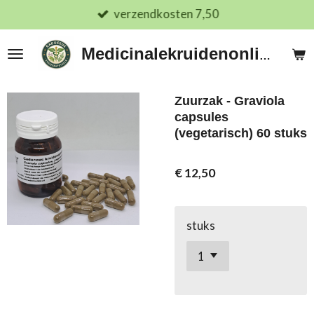
verzendkosten 7,50
Ga
direct
naar
Medicinalekruidenonline.nl
de
hoofdinhoud
Zuurzak - Graviola
capsules
(vegetarisch) 60 stuks
€ 12,50
stuks