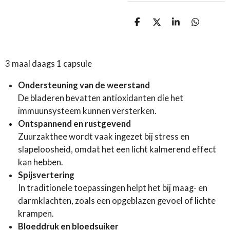
D
D
S
D
e
e
h
e
l
e
a
l
e
l
r
e
n
e
n
3 maal daags 1 capsule
Ondersteuning van de weerstand
De bladeren bevatten antioxidanten die het
immuunsysteem kunnen versterken.
Ontspannend en rustgevend
Zuurzakthee wordt vaak ingezet bij stress en
slapeloosheid, omdat het een licht kalmerend effect
kan hebben.
Spijsvertering
In traditionele toepassingen helpt het bij maag- en
darmklachten, zoals een opgeblazen gevoel of lichte
krampen.
Bloeddruk en bloedsuiker