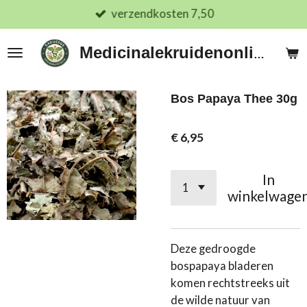
verzendkosten 7,50
Ga
direct
naar
Medicinalekruidenonline.nl
de
hoofdinhoud
Bos Papaya Thee 30g
€ 6,95
In
winkelwage
Deze gedroogde
bospapaya bladeren
komen rechtstreeks uit
de wilde natuur van