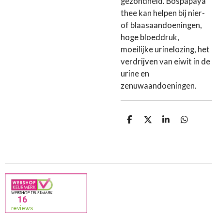
gezondheid. Bospapaya
thee kan helpen bij nier-
of blaasaandoeningen,
hoge bloeddruk,
moeilijke urinelozing, het
verdrijven van eiwit in de
urine en
zenuwaandoeningen.
D
D
S
D
e
e
h
e
l
e
a
l
e
l
r
e
n
e
n