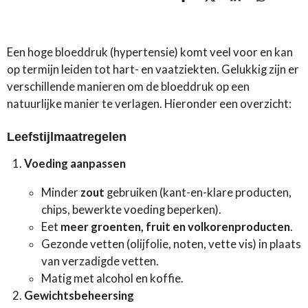
D
D
S
D
e
e
h
e
l
e
a
l
e
l
r
e
n
e
n
Een hoge bloeddruk (hypertensie) komt veel voor en kan
op termijn leiden tot hart- en vaatziekten. Gelukkig zijn er
verschillende manieren om de bloeddruk op een
natuurlijke manier te verlagen. Hieronder een overzicht:
Leefstijlmaatregelen
Voeding aanpassen
Minder
zout
gebruiken (kant-en-klare producten,
chips, bewerkte voeding beperken).
Eet
meer groenten, fruit en volkorenproducten
.
Gezonde vetten (olijfolie, noten, vette vis) in plaats
van verzadigde vetten.
Matig met alcohol en koffie.
Gewichtsbeheersing