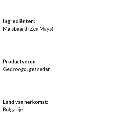
e
l
r
e
n
e
n
Ingrediënten:
Maisbaard (Zea Mays)
Productvorm:
Gedroogd, gesneden
Land van herkomst:
Bulgarije