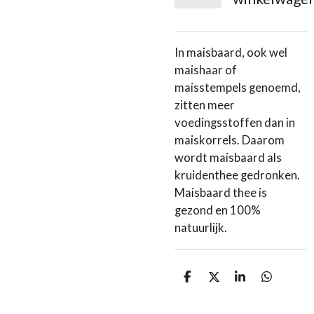
In maisbaard, ook wel
maishaar of
maisstempels genoemd,
zitten meer
voedingsstoffen dan in
maiskorrels. Daarom
wordt maisbaard als
kruidenthee gedronken.
Maisbaard thee is
gezond en 100%
natuurlijk.
D
D
S
D
e
e
h
e
l
e
a
l