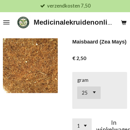
verzendkosten 7,50
Ga
direct
naar
Medicinalekruidenonline.nl
de
hoofdinhoud
Maisbaard (Zea Mays)
€ 2,50
gram
In
winkelwage