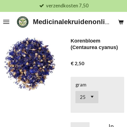
verzendkosten 7,50
Ga
direct
naar
Medicinalekruidenonline.nl
de
hoofdinhoud
Korenbloem
(Centaurea cyanus)
€ 2,50
gram
In