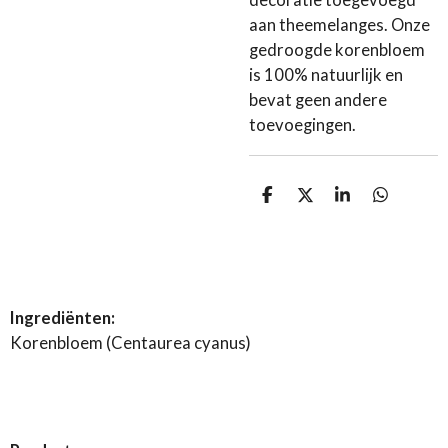
decoratie toegevoegd
aan theemelanges. Onze
gedroogde korenbloem
is 100% natuurlijk en
bevat geen andere
toevoegingen.
D
D
S
D
e
e
h
e
l
e
a
l
e
l
r
e
n
e
n
Ingrediënten:
Korenbloem (Centaurea cyanus)