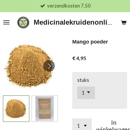
verzendkosten 7,50
Ga
direct
naar
Medicinalekruidenonline.nl
de
hoofdinhoud
Mango poeder
€ 4,95
stuks
In
winkelwage