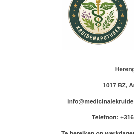
Hereng
1017 BZ, 
info@medicinalekruide
Telefoon: +31
Te bereiken op werkdage