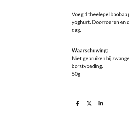
Voeg 1 theelepel baobab 
yoghurt. Doorroeren en di
dag.
Waarschuwing:
Niet gebruiken bij zwang
borstvoeding.
50g
D
D
S
e
e
h
l
e
a
e
l
r
n
e