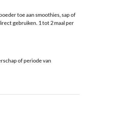
poeder toe aan smoothies, sap of
rect gebruiken. 1 tot 2 maal per
erschap of periode van