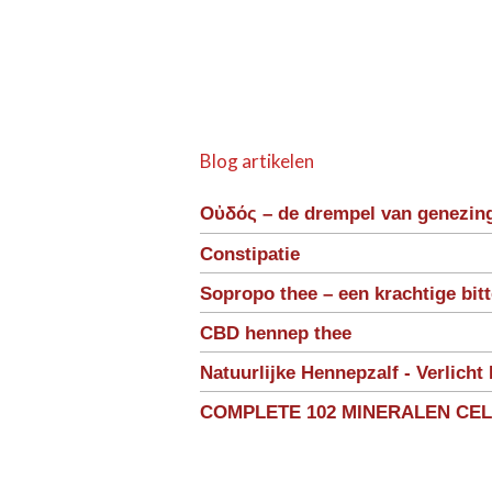
Blog artikelen
Οὐδός – de drempel van genezin
Constipatie
Sopropo thee – een krachtige bit
CBD hennep thee
Natuurlijke Hennepzalf - Verlicht 
COMPLETE 102 MINERALEN CE