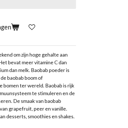
agen
kend om zijn hoge gehalte aan
 Het bevat meer vitamine C dan
cium dan melk. Baobab poeder is
n de baobab boom of
 bomen ter wereld. Baobab is rijk
immuunsysteem te stimuleren en de
iseren. De smaak van baobab
an grapefruit, peer en vanille.
an desserts, smoothies en shakes.