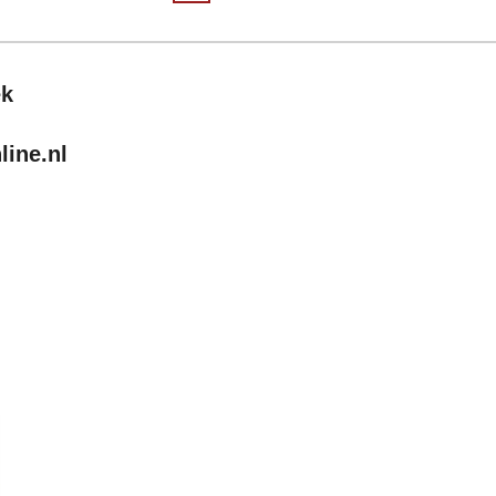
ek
ine.nl