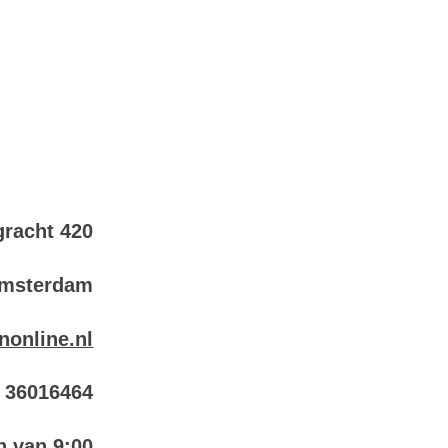
racht 420
Amsterdam
nonline.nl
6 36016464
n van 9:00