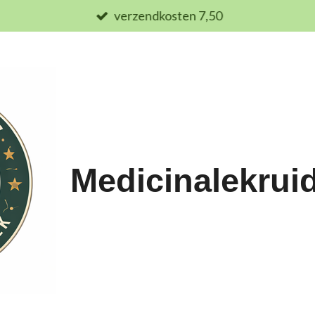
verzendkosten 7,50
Medicinalekrui