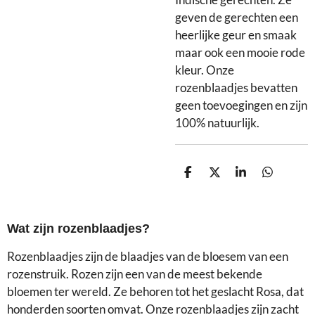
Indische gerechten. Ze
geven de gerechten een
heerlijke geur en smaak
maar ook een mooie rode
kleur. Onze
rozenblaadjes bevatten
geen toevoegingen en zijn
100% natuurlijk.
D
D
S
D
e
e
h
e
l
e
a
l
e
l
r
e
n
e
n
Wat zijn rozenblaadjes?
Rozenblaadjes zijn de blaadjes van de bloesem van een
rozenstruik. Rozen zijn een van de meest bekende
bloemen ter wereld. Ze behoren tot het geslacht Rosa, dat
honderden soorten omvat. Onze rozenblaadjes zijn zacht