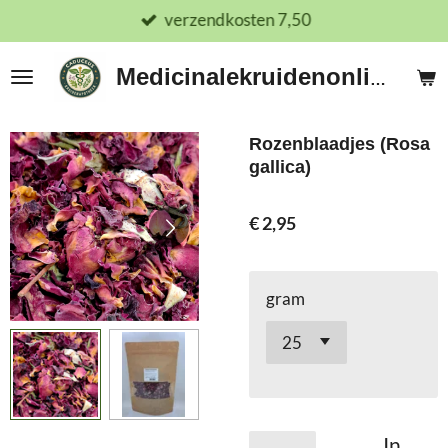
verzendkosten 7,50
Ga
direct
naar
Medicinalekruidenonline.nl
de
hoofdinhoud
Rozenblaadjes (Rosa
gallica)
€ 2,95
gram
In