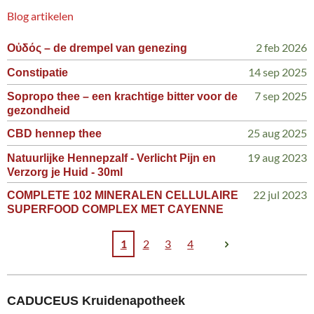
Blog artikelen
2 feb 2026
Οὐδός – de drempel van genezing
14 sep 2025
Constipatie
7 sep 2025
Sopropo thee – een krachtige bitter voor de
gezondheid
25 aug 2025
CBD hennep thee
19 aug 2023
Natuurlijke Hennepzalf - Verlicht Pijn en
Verzorg je Huid - 30ml
22 jul 2023
COMPLETE 102 MINERALEN CELLULAIRE
SUPERFOOD COMPLEX MET CAYENNE
1
2
3
4
CADUCEUS Kruidenapotheek