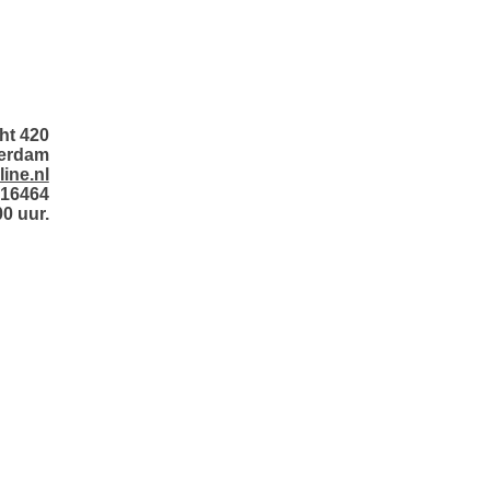
ht 420
terdam
ine.nl
016464
0 uur.