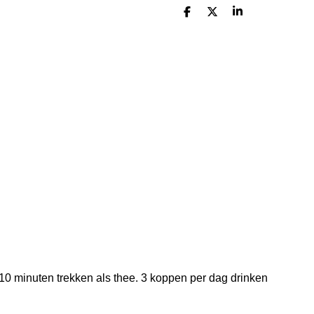
D
D
S
e
e
h
l
e
a
e
l
r
n
e
10 minuten trekken als thee. 3 koppen per dag drinken