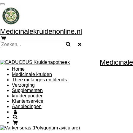
Ga
direct
naar
de
hoofdinhoud
Medicinalekruidenonline.nl
Medicinale
Home
Medicinale kruiden
Thee melanges en blends
Verzorging
Supplementen
kruidenpoeder
Klantenservice
Aanbiedingen