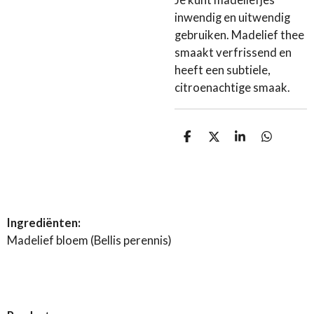
Je kunt madeliefjes
inwendig en uitwendig
gebruiken. Madelief thee
smaakt verfrissend en
heeft een subtiele,
citroenachtige smaak.
D
D
S
D
e
e
h
e
l
e
a
l
e
l
r
e
n
e
n
Ingrediënten:
Madelief bloem (Bellis perennis)