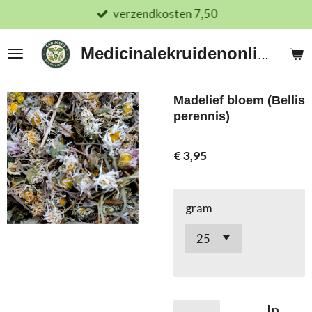
verzendkosten 7,50
Ga
direct
naar
Medicinalekruidenonline.nl
de
hoofdinhoud
Madelief bloem (Bellis
perennis)
€ 3,95
gram
In