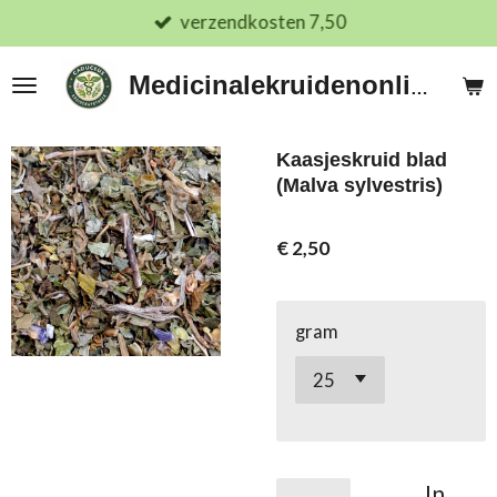
verzendkosten 7,50
Ga
direct
naar
Medicinalekruidenonline.nl
de
hoofdinhoud
Kaasjeskruid blad
(Malva sylvestris)
€ 2,50
gram
In