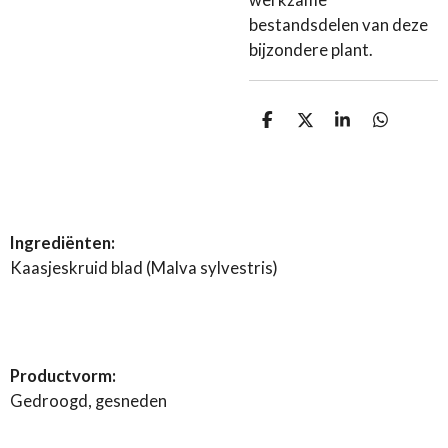
werkzame
bestandsdelen van deze
bijzondere plant.
D
D
S
D
e
e
h
e
l
e
a
l
e
l
r
e
n
e
n
Ingrediënten:
Kaasjeskruid blad (Malva sylvestris)
Productvorm:
Gedroogd, gesneden