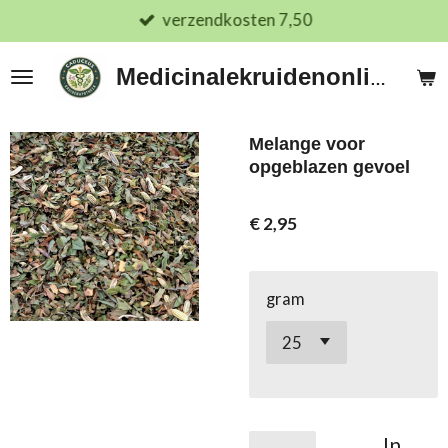
verzendkosten 7,50
Ga
direct
naar
Medicinalekruidenonline.nl
de
hoofdinhoud
Melange voor
opgeblazen gevoel
€ 2,95
gram
In