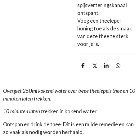
spijsverteringskanaal
ontspant.
Voeg een theelepel
honing toe als de smaak
van deze thee te sterk
voor je is.
D
D
S
D
e
e
h
e
l
e
a
l
e
l
r
e
n
e
n
Overgiet 250ml kokend water over twee theelepels thee en 10
minuten laten trekken.
10 minuten laten tr
ekken in kokend water
Ontspan en drink de thee. Dit is een milde remedie en kan
zo vaak als nodig worden herhaald.