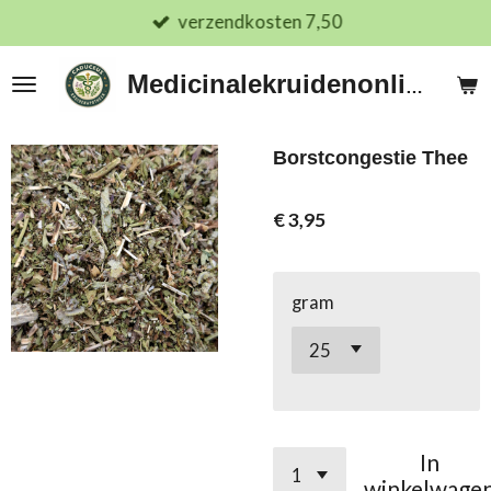
verzendkosten 7,50
Ga
direct
naar
Medicinalekruidenonline.nl
de
hoofdinhoud
Borstcongestie Thee
€ 3,95
gram
In
winkelwage