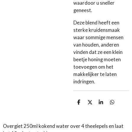
waardoor u sneller
geneest.
Deze blend heeft een
sterke kruidensmaak
waar sommige mensen
van houden, anderen
vinden dat ze een klein
beetje honing moeten
toevoegen om het
makkelijker te laten
indringen.
D
D
S
D
e
e
h
e
l
e
a
l
e
l
r
e
n
e
n
Overgiet 250ml kokend water over 4 theelepels en laat