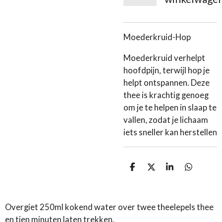
Moederkruid-Hop
Moederkruid verhelpt
hoofdpijn, terwijl hop je
helpt ontspannen. Deze
thee is krachtig genoeg
om je te helpen in slaap te
vallen, zodat je lichaam
iets sneller kan herstellen
D
D
S
D
e
e
h
e
l
e
a
l
e
l
r
e
n
e
n
Overgiet 250ml kokend water over twee theelepels thee
en tien minuten laten trekken.