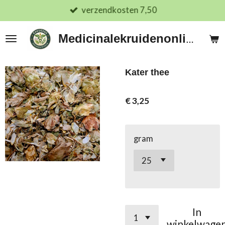
verzendkosten 7,50
Ga
direct
naar
Medicinalekruidenonline.nl
de
hoofdinhoud
Kater thee
€ 3,25
gram
In
winkelwage