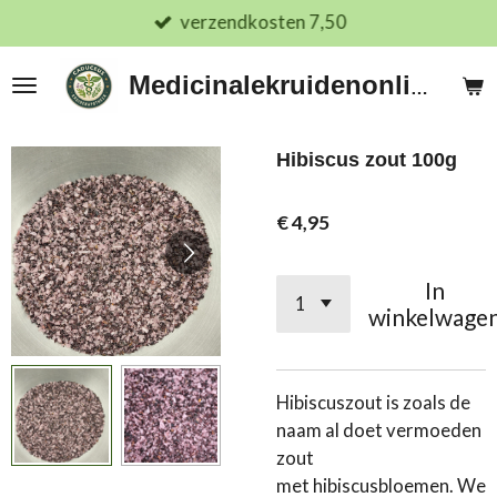
verzendkosten 7,50
Ga
direct
naar
Medicinalekruidenonline.nl
de
hoofdinhoud
Hibiscus zout 100g
€ 4,95
In
winkelwage
Hibiscuszout is zoals de
naam al doet vermoeden
zout
met
hibiscusbloemen
. We