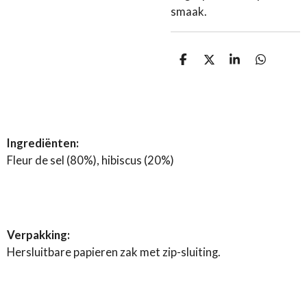
smaak.
D
D
S
D
e
e
h
e
l
e
a
l
e
l
r
e
n
e
n
Ingrediënten:
Fleur de sel (80%), hibiscus (20%)
Verpakking:
Hersluitbare papieren zak met zip-sluiting.