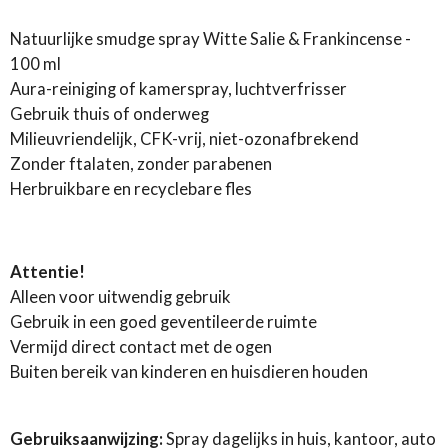
e
l
r
e
n
e
n
Natuurlijke smudge spray Witte Salie & Frankincense -
100 ml
Aura-reiniging of kamerspray, luchtverfrisser
Gebruik thuis of onderweg
Milieuvriendelijk, CFK-vrij, niet-ozonafbrekend
Zonder ftalaten, zonder parabenen
Herbruikbare en recyclebare fles
Attentie!
Alleen voor uitwendig gebruik
Gebruik in een goed geventileerde ruimte
Vermijd direct contact met de ogen
Buiten bereik van kinderen en huisdieren houden
Gebruiksaanwijzing:
Spray dagelijks in huis, kantoor, auto