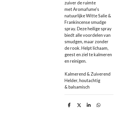
zuiver de ruimte
met Aromafume's
natuurlijke Witte Salie &
Frankincense smudge
spray. Deze heilige spray
biedt alle voordelen van
smudgen, maar zonder
de rook. Helpt lichaam,
geest en ziel te kalmeren
en reinigen.
Kalmerend & Zuiverend
Helder, houtachtig
& balsamisch
D
D
S
D
e
e
h
e
l
e
a
l