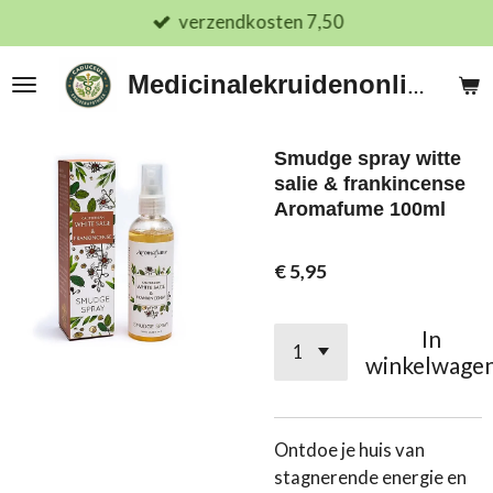
verzendkosten 7,50
Ga
direct
naar
Medicinalekruidenonline.nl
de
hoofdinhoud
Smudge spray witte
salie & frankincense
Aromafume 100ml
€ 5,95
In
winkelwage
Ontdoe je huis van
stagnerende energie en