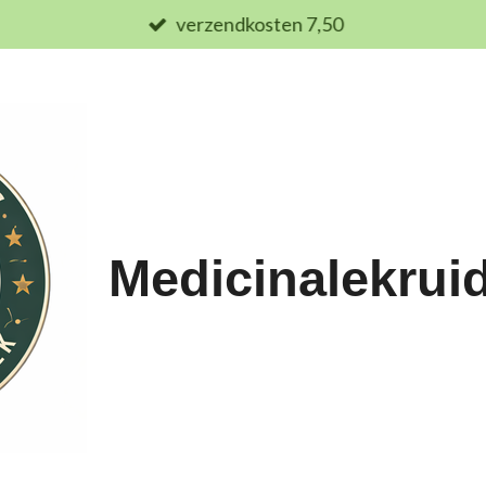
verzendkosten 7,50
Medicinalekrui