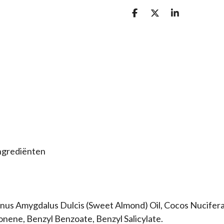
D
D
S
e
e
h
l
e
a
e
l
r
n
e
ngrediënten
Prunus Amygdalus Dulcis (Sweet Almond) Oil, Cocos Nucife
onene, Benzyl Benzoate, Benzyl Salicylate.