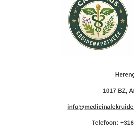
Hereng
1017 BZ, 
info@medicinalekruide
Telefoon: +31