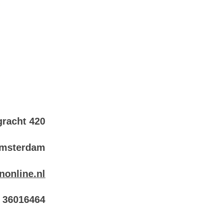
racht 420
Amsterdam
nonline.nl
6 36016464