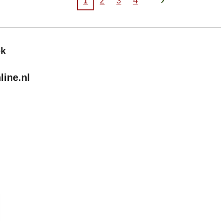
1
2
3
4
ek
ine.nl