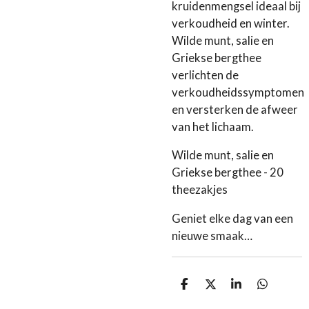
kruidenmengsel ideaal bij
verkoudheid en winter.
Wilde munt, salie en
Griekse bergthee
verlichten de
verkoudheidssymptomen
en versterken de afweer
van het lichaam.
Wilde munt, salie en
Griekse bergthee - 20
theezakjes
Geniet elke dag van een
nieuwe smaak…
D
D
S
D
e
e
h
e