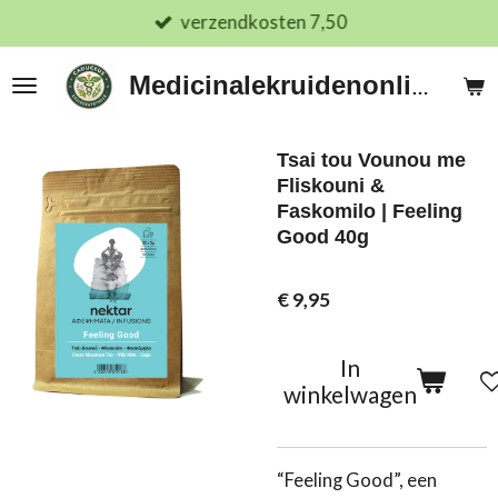
verzendkosten 7,50
Ga
direct
naar
Medicinalekruidenonline.nl
de
hoofdinhoud
Tsai tou Vounou me
Fliskouni &
Faskomilo | Feeling
Good 40g
€ 9,95
In
winkelwagen
“Feeling Good”, een