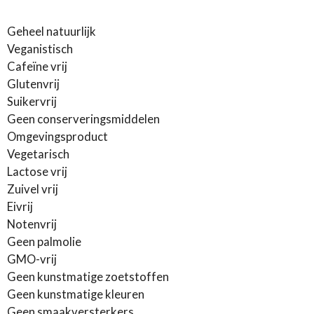
l
e
a
l
e
l
r
e
n
e
n
Geheel natuurlijk
Veganistisch
Cafeïne vrij
Glutenvrij
Suikervrij
Geen conserveringsmiddelen
Omgevingsproduct
Vegetarisch
Lactose vrij
Zuivel vrij
Eivrij
Notenvrij
Geen palmolie
GMO-vrij
Geen kunstmatige zoetstoffen
Geen kunstmatige kleuren
Geen smaakversterkers