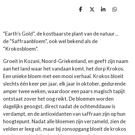
D
D
S
D
e
e
h
e
l
e
a
l
e
l
r
e
n
e
n
“Earth’s Gold”, de kostbaarste plant van de natuur…
de “Saffraanbloem”, ook wel bekend als de
“Krokosbloem”.
Groeit in Kozani, Noord-Griekenland, en geeft zijn naam
aan het land waar het vandaan komt, het dorp Krokos.
Een unieke bloem met een mooi verhaal. Krokos bloeit
slechts één keer per jaar, elk jaar in oktober, gedurende
amper twee weken, waardoor een paars magisch tapijt
ontstaat zover het oog reikt. De bloemen worden
dagelijks geoogst, direct nadat de ochtenddauw is
verdampt, en de antioxidanten van saffraan zijn op hun
hoogtepunt. Nadat alle bloemen zijn verzameld, zien de
velden er leeg uit, maar bij zonsopgang bloeit de krokos