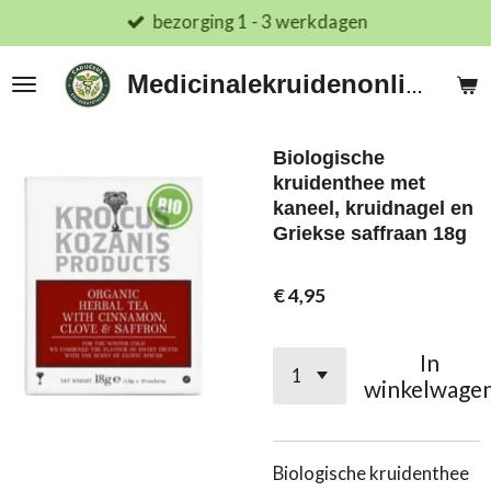
bezorging 1 - 3 werkdagen
Ga
direct
naar
Medicinalekruidenonline.nl
de
hoofdinhoud
Biologische
kruidenthee met
kaneel, kruidnagel en
Griekse saffraan 18g
€ 4,95
In
winkelwage
Biologische kruidenthee