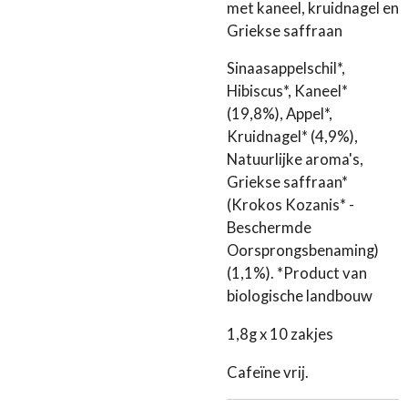
met kaneel, kruidnagel en
Griekse saffraan
Sinaasappelschil*,
Hibiscus*, Kaneel*
(19,8%), Appel*,
Kruidnagel* (4,9%),
Natuurlijke aroma's,
Griekse saffraan*
(Krokos Kozanis* -
Beschermde
Oorsprongsbenaming)
(1,1%). *Product van
biologische landbouw
1,8g x 10 zakjes
Cafeïne vrij.