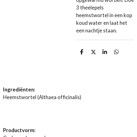
opgewarmd worden. Doe
3 theelepels
heemstwortel in een kop
koud water en laat het
een nachtje staan.
D
D
S
D
e
e
h
e
l
e
a
l
e
l
r
e
n
e
n
Ingrediënten:
Heemstwortel (Althaea officinalis)
Productvorm: