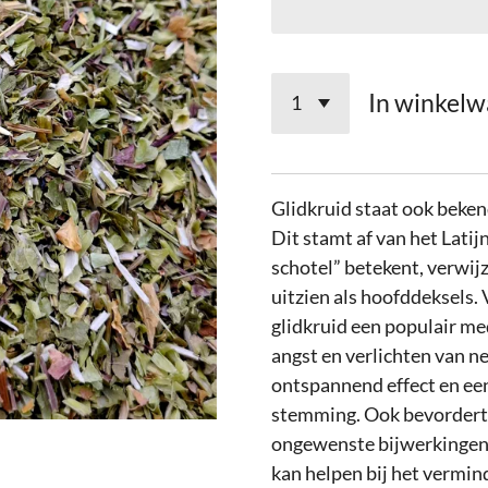
In winkel
Glidkruid staat ook beken
Dit stamt af van het Latij
schotel” betekent, verwij
uitzien als hoofddeksels
glidkruid een populair me
angst en verlichten van ne
ontspannend effect en een
stemming. Ook bevordert 
ongewenste bijwerkingen.
kan helpen bij het vermin