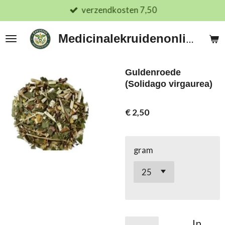
verzendkosten 7,50
Ga
direct
naar
Medicinalekruidenonline.nl
de
hoofdinhoud
Guldenroede
(Solidago virgaurea)
€ 2,50
gram
In