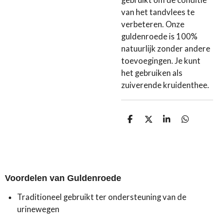
gebruikt om de conditie
van het tandvlees te
verbeteren. Onze
guldenroede is 100%
natuurlijk zonder andere
toevoegingen. Je kunt
het gebruiken als
zuiverende kruidenthee.
D
D
S
D
e
e
h
e
l
e
a
l
e
l
r
e
n
e
n
Voordelen van Guldenroede
Traditioneel gebruikt ter ondersteuning van de
urinewegen