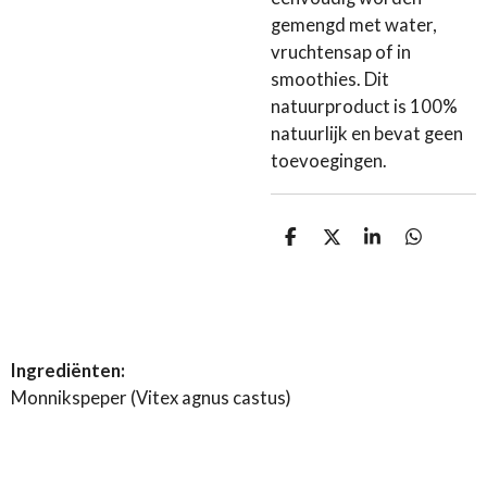
gemengd met water,
vruchtensap of in
smoothies. Dit
natuurproduct is 100%
natuurlijk en bevat geen
toevoegingen.
D
D
S
D
e
e
h
e
l
e
a
l
e
l
r
e
n
e
n
Ingrediënten:
Monnikspeper (Vitex agnus castus)