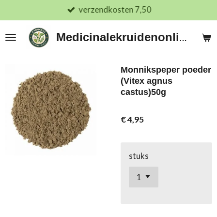
verzendkosten 7,50
Ga
direct
naar
Medicinalekruidenonline.nl
de
hoofdinhoud
Monnikspeper poeder
(Vitex agnus
castus)50g
€ 4,95
stuks