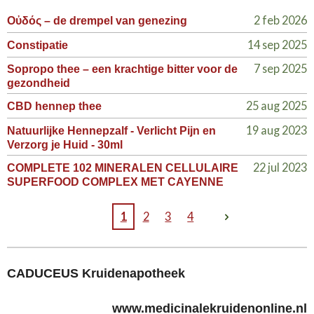
2 feb 2026
Οὐδός – de drempel van genezing
14 sep 2025
Constipatie
7 sep 2025
Sopropo thee – een krachtige bitter voor de
gezondheid
25 aug 2025
CBD hennep thee
19 aug 2023
Natuurlijke Hennepzalf - Verlicht Pijn en
Verzorg je Huid - 30ml
22 jul 2023
COMPLETE 102 MINERALEN CELLULAIRE
SUPERFOOD COMPLEX MET CAYENNE
1
2
3
4
CADUCEUS Kruidenapotheek
www.medicinalekruidenonline.nl