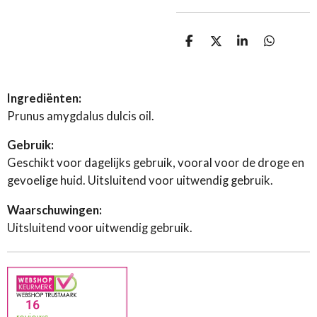
D
D
S
D
e
e
h
e
l
e
a
l
e
l
r
e
n
e
n
Ingrediënten:
Prunus amygdalus dulcis oil.
Gebruik:
Geschikt voor dagelijks gebruik, vooral voor de droge en
gevoelige huid. Uitsluitend voor uitwendig gebruik.
Waarschuwingen:
Uitsluitend voor uitwendig gebruik.