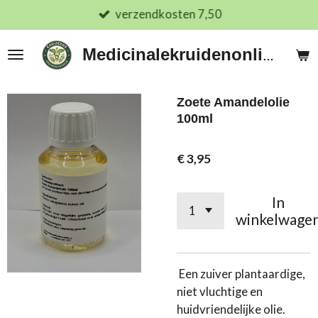
verzendkosten 7,50
Ga
direct
naar
Medicinalekruidenonline.nl
de
hoofdinhoud
Zoete Amandelolie
100ml
€ 3,95
In
winkelwage
Een zuiver plantaardige,
niet vluchtige en
huidvriendelijke olie.