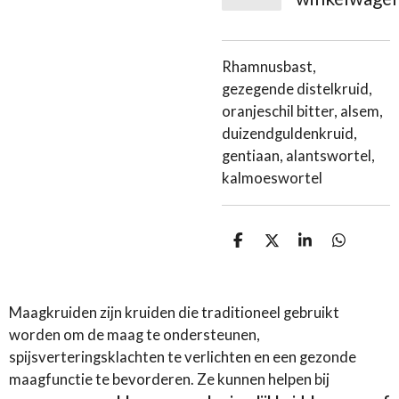
Rhamnusbast,
gezegende distelkruid,
oranjeschil bitter, alsem,
duizendguldenkruid,
gentiaan, alantswortel,
kalmoeswortel
D
D
S
D
e
e
h
e
l
e
a
l
e
l
r
e
n
e
n
Maagkruiden zijn kruiden die traditioneel gebruikt
worden om de maag te ondersteunen,
spijsverteringsklachten te verlichten en een gezonde
maagfunctie te bevorderen. Ze kunnen helpen bij