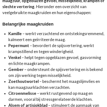
maagzuur, opgeblazen gevoel, misselijkheid, krampen of
slechte vertering
. Hieronder een overzicht van
veelgebruikte maagkruiden en hun eigenschappen:
Belangrijke maagkruiden
Kamille
– werkt verzachtend en ontstekingsremmend,
kalmeert een geïrriteerde maag.
Pepermunt
– bevordert de spijsvertering, werkt
krampstillend en tegen winderigheid.
Venkel
– helpt tegen opgeblazen gevoel, gasvorming
en lichte maagkrampen.
Gember
– ondersteunt de spijsvertering en is bekend
om zijn werking tegen misselijkheid.
Zoethoutwortel
– beschermt het maagslijmvlies en
kan maagzuurklachten verzachten.
Citroenmelisse
– werkt rustgevend op maag en
darmen, vooral bij stressgerelateerde klachten.
Alsem of artisjokblad
– stimuleert de aanmaak van