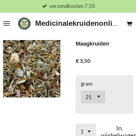
verzendkosten 7,50
Ga
direct
naar
Medicinalekruidenonline.nl
de
hoofdinhoud
Maagkruiden
€ 3,50
gram
In
winkelwage