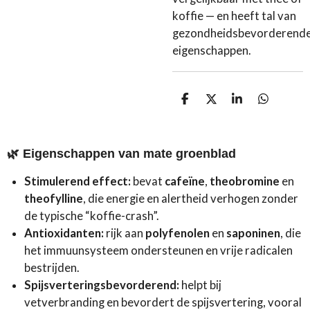
koffie — en heeft tal van
gezondheidsbevorderend
eigenschappen.
D
D
S
D
e
e
h
e
l
e
a
l
e
l
r
e
n
e
n
🌿
Eigenschappen van mate groenblad
Stimulerend effect:
bevat
cafeïne
,
theobromine
en
theofylline
, die energie en alertheid verhogen zonder
de typische “koffie-crash”.
Antioxidanten:
rijk aan
polyfenolen
en
saponinen
, die
het immuunsysteem ondersteunen en vrije radicalen
bestrijden.
Spijsverteringsbevorderend:
helpt bij
vetverbranding en bevordert de spijsvertering, vooral