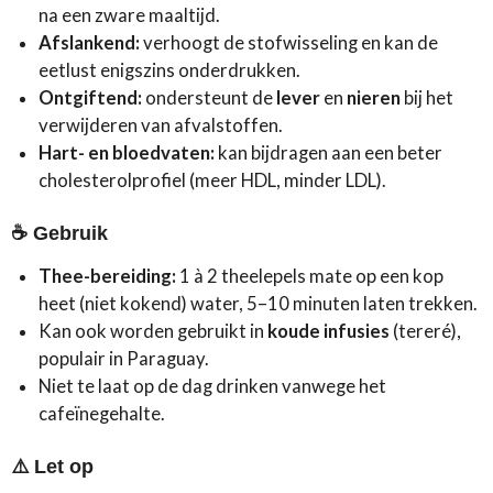
na een zware maaltijd.
Afslankend:
verhoogt de stofwisseling en kan de
eetlust enigszins onderdrukken.
Ontgiftend:
ondersteunt de
lever
en
nieren
bij het
verwijderen van afvalstoffen.
Hart- en bloedvaten:
kan bijdragen aan een beter
cholesterolprofiel (meer HDL, minder LDL).
☕
Gebruik
Thee-bereiding:
1 à 2 theelepels mate op een kop
heet (niet kokend) water, 5–10 minuten laten trekken.
Kan ook worden gebruikt in
koude infusies
(tereré),
populair in Paraguay.
Niet te laat op de dag drinken vanwege het
cafeïnegehalte.
⚠️
Let op