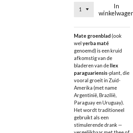
In
winkelwage
Mate groenblad
(ook
wel
yerba maté
genoemd) is een kruid
afkomstig van de
bladeren van de
Ilex
paraguariensis
-plant, die
vooral groeit in Zuid-
Amerika (met name
Argentinië, Brazilië,
Paraguay en Uruguay).
Het wordt traditioneel
gebruikt als een
stimulerende drank —
vergelijkbaar met thee of