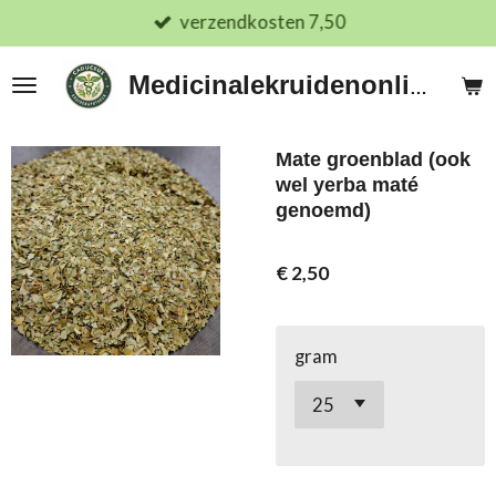
verzendkosten 7,50
Ga
direct
naar
Medicinalekruidenonline.nl
de
hoofdinhoud
Mate groenblad (ook
wel yerba maté
genoemd)
€ 2,50
gram