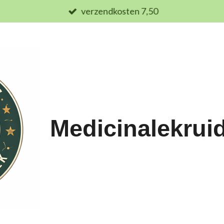
verzendkosten 7,50
Medicinalekrui