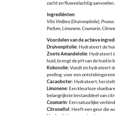
zacht en fluweelachtig aanvoelen.
Ingrediënten:
Vitis Vinifera (Druivenpitolie), Pru
Parfum, Limonene, Coumarin, Citronell
Voordelen van de actieve ingred
Druivenpitolie
: Hydrateert de hui
Zoete Amandelolie
: Hydrateert d
huid, brengt de pH van de huid in 
Kokosolie
: Voedt en hydrateert d
peeling, voor een ontstekingsrem
Cacaoboter
: Hydrateert, herstelt
Limonene
: Een kleurloze vloeibar
belangrijkste bestanddeel van citr
Coumarin
: Een natuurlijke verbin
Citronellol
: Heeft een geur die wo