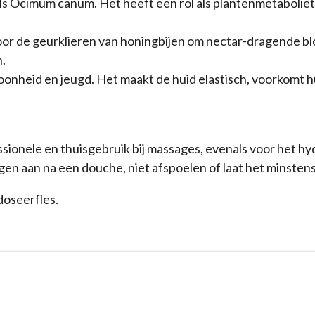
als Ocimum canum. Het heeft een rol als plantenmetaboliet
or de geurklieren van honingbijen om nectar-dragende b
.
choonheid en jeugd. Het maakt de huid elastisch, voorkomt 
ionele en thuisgebruik bij massages, evenals voor het hy
en aan na een douche, niet afspoelen of laat het minsten
doseerfles.