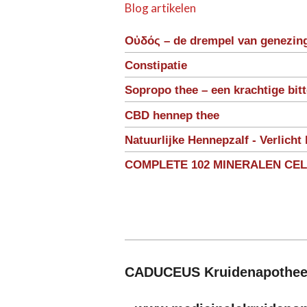
Blog artikelen
Οὐδός – de drempel van genezin
Constipatie
Sopropo thee – een krachtige bit
CBD hennep thee
Natuurlijke Hennepzalf - Verlicht 
COMPLETE 102 MINERALEN CE
CADUCEUS Kruidenapothe