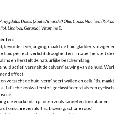
nus Amygdalus Dulcis (Zoete Amandel) Olie, Cocos Nucifera (Kok
ol, Linalool, Geraniol, Vitamine E.
iënten:
d, bevordert verjonging, maakt de huid gladder, steviger en
e huid perfect, verlicht droogheid en irritatie, herstelt de 
balans en herstelt de natuurlijke beschermlaag.
e huid actief, versnelt de celvernieuwing van de huid. Wer
mend effect.
 en verzacht de huid, vermindert wallen en cellulitis, maakt
e alifatische koolwaterstof, geclassificeerd als een cyclis
usolie.
ding die voorkomt in planten zoals kaneel en tonkabonen.
rdt omschreven als 'fris, bloemig, schone roos'.