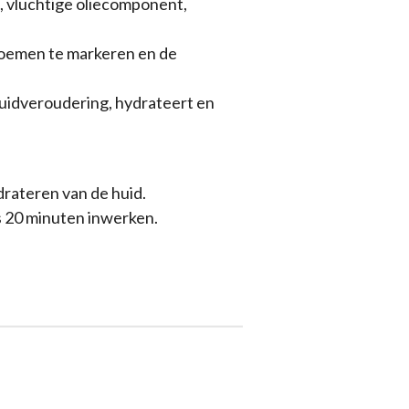
, vluchtige oliecomponent,
loemen te markeren en de
huidveroudering, hydrateert en
drateren van de huid.
s 20 minuten inwerken.