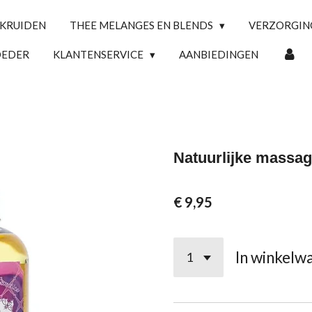
 KRUIDEN
THEE MELANGES EN BLENDS
VERZORGI
OEDER
KLANTENSERVICE
AANBIEDINGEN
Natuurlijke massag
€ 9,95
In winkelw