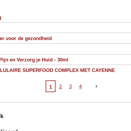
g
ter voor de gezondheid
Pijn en Verzorg je Huid - 30ml
LLULAIRE SUPERFOOD COMPLEX MET CAYENNE
1
2
3
4
ek