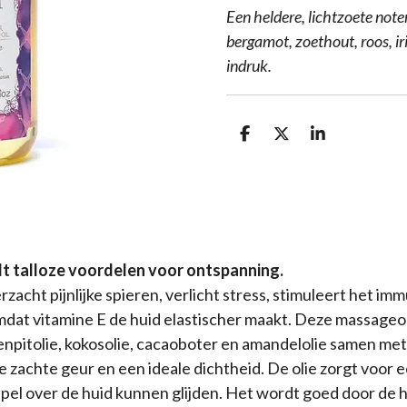
Een heldere, lichtzoete not
bergamot, zoethout, roos, ir
indruk.
D
D
S
e
e
h
l
e
a
e
l
r
n
e
t talloze voordelen voor ontspanning.
zacht pijnlijke spieren, verlicht stress, stimuleert het i
mdat vitamine E de huid elastischer maakt. Deze massageo
venpitolie, kokosolie, cacaoboter en amandelolie samen met
 zachte geur en een ideale dichtheid. De olie zorgt voor ee
el over de huid kunnen glijden. Het wordt goed door de 