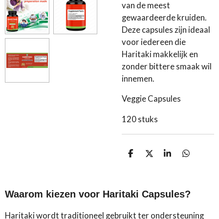
van de meest
gewaardeerde kruiden.
Deze capsules zijn ideaal
voor iedereen die
Haritaki makkelijk en
zonder bittere smaak wil
innemen.
Veggie Capsules
120 stuks
D
D
S
D
e
e
h
e
l
e
a
l
e
l
r
e
n
e
n
Waarom kiezen voor Haritaki Capsules?
Haritaki wordt traditioneel gebruikt ter ondersteuning