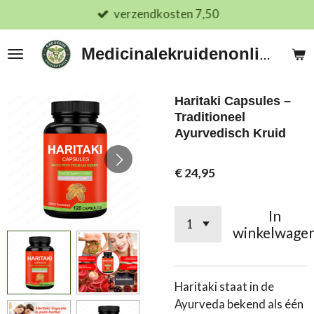
verzendkosten 7,50
Ga
direct
naar
Medicinalekruidenonline.nl
de
hoofdinhoud
Haritaki Capsules –
Traditioneel
Ayurvedisch Kruid
€ 24,95
In
winkelwage
Haritaki staat in de
Ayurveda bekend als één