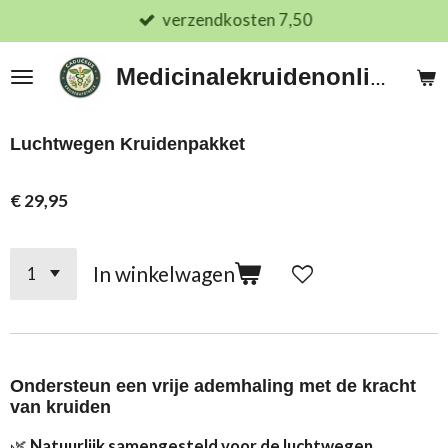
verzendkosten 7,50
Ga
direct
naar
Medicinalekruidenonline.nl
de
hoofdinhoud
Luchtwegen Kruidenpakket
€ 29,95
In winkelwagen
Ondersteun een vrije ademhaling met de kracht
van kruiden
🌿
Natuurlijk samengesteld voor de luchtwegen