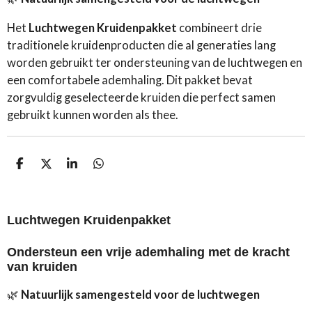
Het
Luchtwegen Kruidenpakket
combineert drie
traditionele kruidenproducten die al generaties lang
worden gebruikt ter ondersteuning van de luchtwegen en
een comfortabele ademhaling. Dit pakket bevat
zorgvuldig geselecteerde kruiden die perfect samen
gebruikt kunnen worden als thee.
D
D
S
D
e
e
h
e
l
e
a
l
e
l
r
e
n
e
n
Luchtwegen Kruidenpakket
Ondersteun een vrije ademhaling met de kracht
van kruiden
🌿
Natuurlijk samengesteld voor de luchtwegen