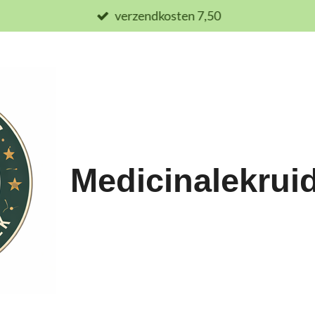
verzendkosten 7,50
Medicinalekrui