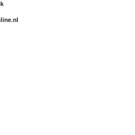
ek
ine.nl