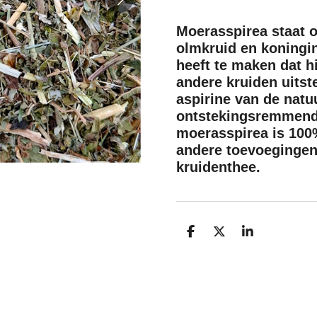
Moerasspirea staat o
olmkruid en koningin
heeft te maken dat hi
andere kruiden uitst
aspirine van de natu
ontstekingsremmend
moerasspirea is 100%
andere toevoegingen
kruidenthee.
D
D
S
e
e
h
l
e
a
e
l
r
n
e