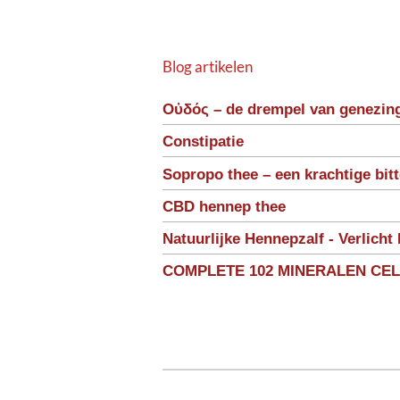
Blog artikelen
Οὐδός – de drempel van genezin
Constipatie
Sopropo thee – een krachtige bit
CBD hennep thee
Natuurlijke Hennepzalf - Verlicht 
COMPLETE 102 MINERALEN CE