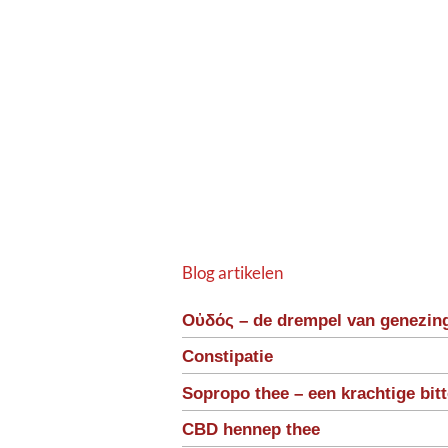
Blog artikelen
Οὐδός – de drempel van genezin
Constipatie
Sopropo thee – een krachtige bit
CBD hennep thee