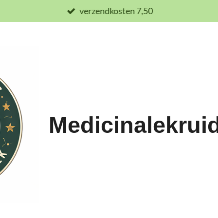
verzendkosten 7,50
Medicinalekrui