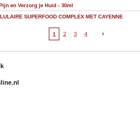
Pijn en Verzorg je Huid - 30ml
LLULAIRE SUPERFOOD COMPLEX MET CAYENNE
1
2
3
4
ek
ine.nl