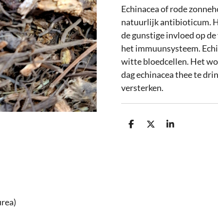
Echinacea of rode zonne
natuurlijk antibioticum.
de gunstige invloed op de 
het immuunsysteem. Echin
witte bloedcellen. Het wo
dag echinacea thee te dri
versterken.
D
D
S
e
e
h
l
e
a
e
l
r
n
e
urea)