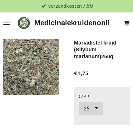
verzendkosten 7,50
Ga
direct
naar
Medicinalekruidenonline.nl
de
hoofdinhoud
Mariadistel kruid
(Silybum
marianum)250g
€ 1,75
gram