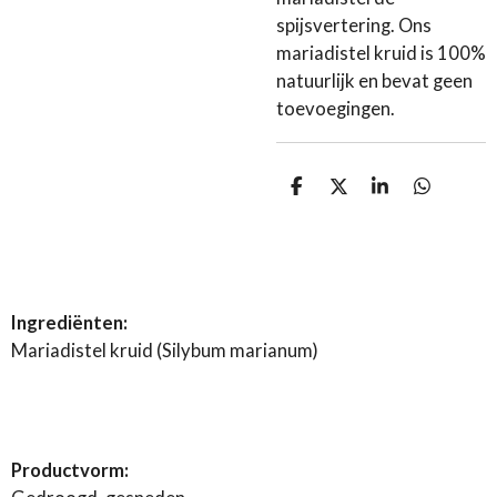
spijsvertering. Ons
mariadistel kruid is 100%
natuurlijk en bevat geen
toevoegingen.
D
D
S
D
e
e
h
e
l
e
a
l
e
l
r
e
n
e
n
Ingrediënten:
Mariadistel kruid (Silybum marianum)
Productvorm: