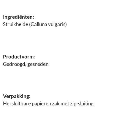
n
e
n
Ingrediënten:
Struikheide (Calluna vulgaris)
Productvorm:
Gedroogd, gesneden
Verpakking:
Hersluitbare papieren zak met zip-sluiting.