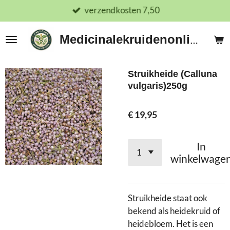
verzendkosten 7,50
Ga
direct
naar
Medicinalekruidenonline.nl
de
hoofdinhoud
Struikheide (Calluna
vulgaris)250g
€ 19,95
In
winkelwage
Struikheide staat ook
bekend als heidekruid of
heidebloem. Het is een