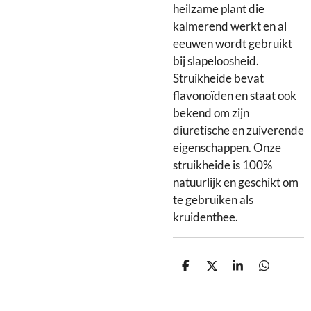
heilzame plant die
kalmerend werkt en al
eeuwen wordt gebruikt
bij slapeloosheid.
Struikheide bevat
flavonoïden en staat ook
bekend om zijn
diuretische en zuiverende
eigenschappen. Onze
struikheide is 100%
natuurlijk en geschikt om
te gebruiken als
kruidenthee.
D
D
S
D
e
e
h
e
l
e
a
l
e
l
r
e