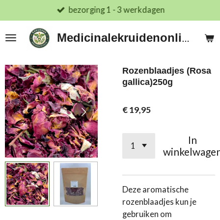
bezorging 1 - 3 werkdagen
Ga
direct
naar
Medicinalekruidenonline.nl
de
hoofdinhoud
Rozenblaadjes (Rosa
gallica)250g
€ 19,95
In
winkelwage
Deze aromatische
rozenblaadjes kun je
gebruiken om