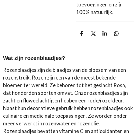
toevoegingen en zijn
100% natuurlijk.
D
D
S
D
e
e
h
e
l
e
a
l
e
l
r
e
n
e
n
Wat zijn rozenblaadjes?
Rozenblaadjes zijn de blaadjes van de bloesem van een
rozenstruik. Rozen zijn een van de meest bekende
bloemen ter wereld. Ze behoren tot het geslacht Rosa,
dat honderden soorten omvat. Onze rozenblaadjes zijn
zacht en fluweelachtig en hebben een rode/roze kleur.
Naast hun decoratieve gebruik hebben rozenblaadjes ook
culinaire en medicinale toepassingen. Ze worden onder
meer verwerkt in rozenwater en rozenolie.
Rozenblaadjes bevatten vitamine C en antioxidanten en