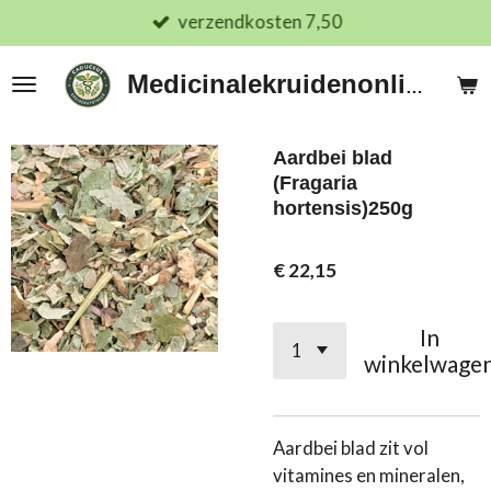
verzendkosten 7,50
Ga
direct
naar
Medicinalekruidenonline.nl
de
hoofdinhoud
Aardbei blad
(Fragaria
hortensis)250g
€ 22,15
In
winkelwage
Aardbei blad zit vol
vitamines en mineralen,