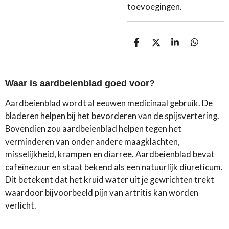
toevoegingen.
D
D
S
D
e
e
h
e
l
e
a
l
e
l
r
e
n
e
n
Waar is aardbeienblad goed voor?
Aardbeienblad wordt al eeuwen medicinaal gebruik. De
bladeren helpen bij het bevorderen van de spijsvertering.
Bovendien zou aardbeienblad helpen tegen het
verminderen van onder andere maagklachten,
misselijkheid, krampen en diarree. Aardbeienblad bevat
cafeïnezuur en staat bekend als een natuurlijk diureticum.
Dit betekent dat het kruid water uit je gewrichten trekt
waardoor bijvoorbeeld pijn van artritis kan worden
verlicht.